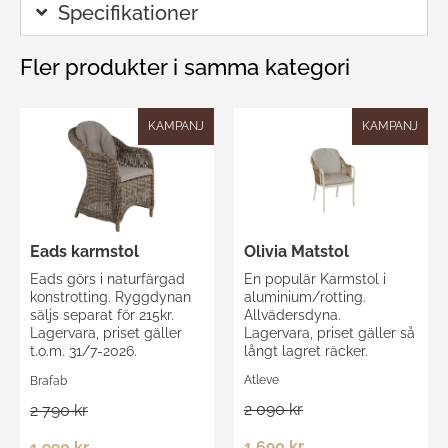
Specifikationer
Fler produkter i samma kategori
KAMPANJ
KAMPANJ
Olivia Matstol
Eads karmstol
En populär Karmstol i
Eads görs i naturfärgad
aluminium/rotting.
konstrotting. Ryggdynan
Allvädersdyna.
säljs separat för 215kr.
Lagervara, priset gäller så
Lagervara, priset gäller
långt lagret räcker.
t.o.m. 31/7-2026.
Atleve
Brafab
2 090 kr
2 790 kr
1 690 kr
1 990 kr