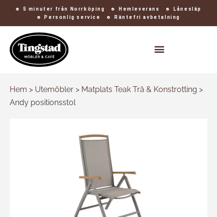
5 minuter från Norrköping
Hemleverans
Lånesläp
Personlig service
Räntefri avbetalning
Kontakt och öppettider
Hem
>
Utemöbler
>
Matplats Teak Trä & Konstrotting
>
Andy positionsstol