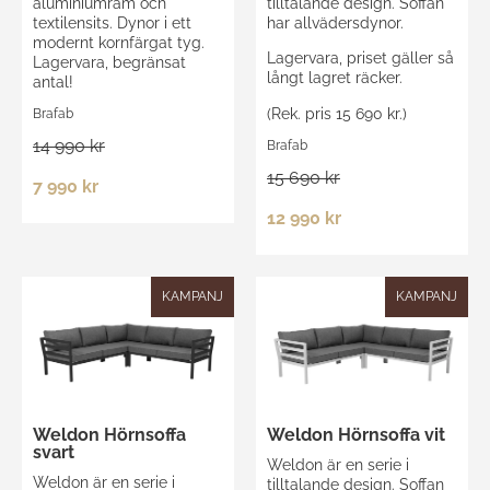
aluminiumram och
tilltalande design. Soffan
textilensits. Dynor i ett
har allvädersdynor.
modernt kornfärgat tyg.
Lagervara, priset gäller så
Lagervara, begränsat
långt lagret räcker.
antal!
(Rek. pris 15 690 kr.)
Brafab
14 990 kr
Brafab
15 690 kr
7 990 kr
12 990 kr
KAMPANJ
KAMPANJ
Weldon Hörnsoffa
Weldon Hörnsoffa vit
svart
Weldon är en serie i
Weldon är en serie i
tilltalande design. Soffan