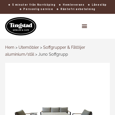
5 minuter från Norrköping
Hemleverans
Lånesläp
Personlig service
Räntefri avbetalning
Kontakt och öppettider
Hem
>
Utemöbler
>
Soffgrupper & Fåtöljer
aluminium/stål
>
Juno Soffgrupp