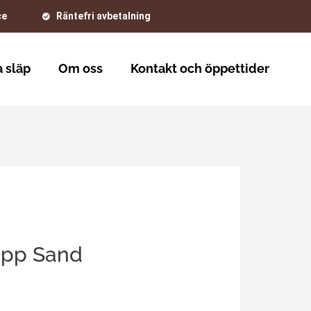
ce
Räntefri avbetalning
 släp
Om oss
Kontakt och öppettider
upp Sand