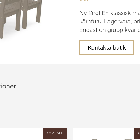
Ny färg! En klassisk 
kärnfuru. Lagervara, pri
Endast en grupp kvar p
Kontakta butik
tioner
KAMPANJ
K