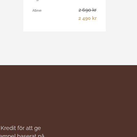
2 690 kr
Atleve
2 490 kr
Kredit för att ge
xempel baserat på