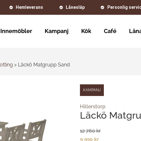
Hemleverans
Lånesläp
Personlig servi
Innemöbler
Kampanj
Kök
Café
Låna
otting
>
Läckö Matgrupp Sand
KAMPANJ
Hillerstorp
Läckö Matgr
12 760 kr
9 990 kr