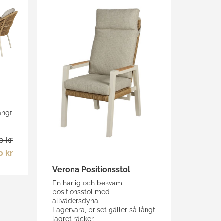
r
ångt
0 kr
0 kr
Verona Positionsstol
En härlig och bekväm
positionsstol med
allvädersdyna.
Lagervara, priset gäller så långt
lagret räcker.