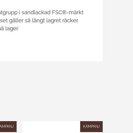
matgrupp i sandlackad FSC®-märkt
set gäller så långt lagret räcker.
å lager.
AMPANJ
KAMPANJ