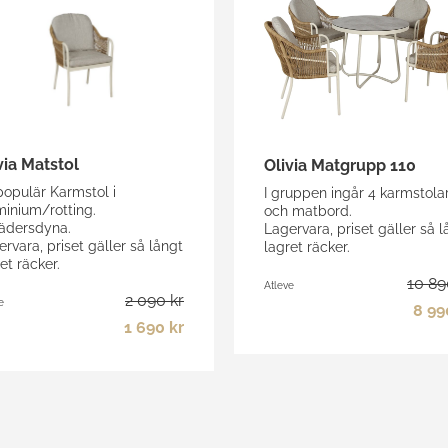
via Matstol
Olivia Matgrupp 110
populär Karmstol i
I gruppen ingår 4 karmstola
minium/rotting.
och matbord.
vädersdyna.
Lagervara, priset gäller så l
rvara, priset gäller så långt
lagret räcker.
et räcker.
10 89
Atleve
2 090 kr
e
8 99
1 690 kr