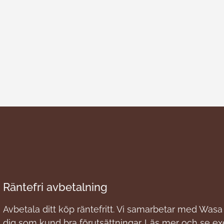
Räntefri avbetalning
Avbetala ditt köp räntefritt. Vi samarbetar med Wasa 
dig som kund bra förutsättningar. Läs mer och se e