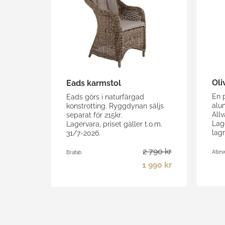
Oli
Eads karmstol
En 
Eads görs i naturfärgad
alu
konstrotting. Ryggdynan säljs
All
separat för 215kr.
Lage
Lagervara, priset gäller t.o.m.
lagr
31/7-2026.
2 790 kr
Atlev
Brafab
1 990 kr