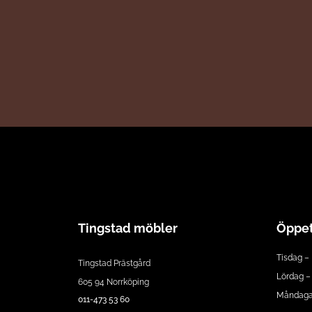
Tingstad möbler
Öppet
Tisdag – 
Tingstad Prästgård
Lördag – 
605 94 Norrköping
Måndagar
011-473 53 60