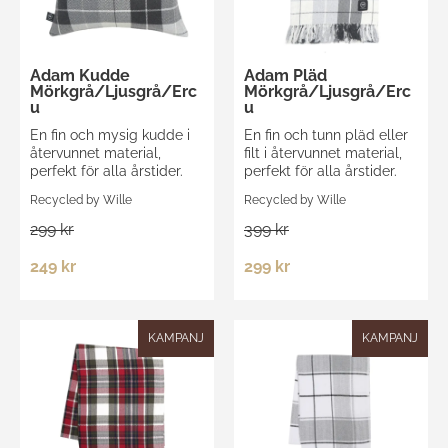
Adam Kudde
Adam Pläd
Mörkgrå/Ljusgrå/Erc
Mörkgrå/Ljusgrå/Erc
u
u
En fin och mysig kudde i
En fin och tunn pläd eller
återvunnet material,
filt i återvunnet material,
perfekt för alla årstider.
perfekt för alla årstider.
Recycled by Wille
Recycled by Wille
299 kr
399 kr
249 kr
299 kr
KAMPANJ
KAMPANJ