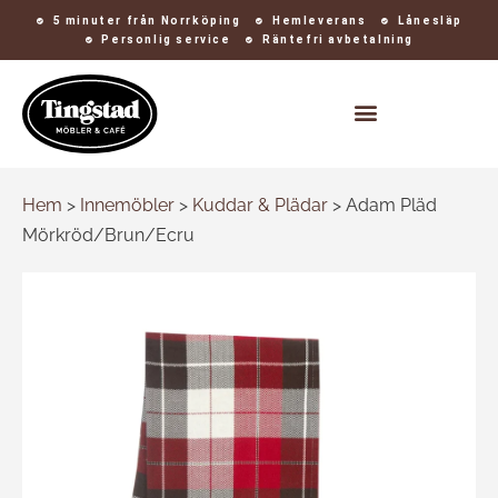
5 minuter från Norrköping
Hemleverans
Lånesläp
Personlig service
Räntefri avbetalning
Kontakt och öppettider
Hem
>
Innemöbler
>
Kuddar & Plädar
>
Adam Pläd
Mörkröd/Brun/Ecru