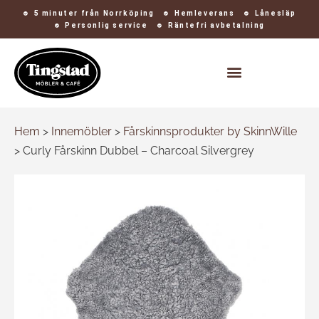
5 minuter från Norrköping
Hemleverans
Lånesläp
Personlig service
Räntefri avbetalning
Kontakt och öppettider
Hem
>
Innemöbler
>
Fårskinnsprodukter by SkinnWille
>
Curly Fårskinn Dubbel – Charcoal Silvergrey