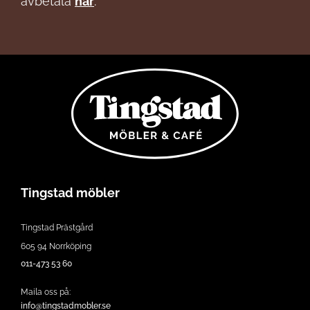
avbetala
här
.
Tingstad möbler
Tingstad Prästgård
605 94 Norrköping
011-473 53 60
Maila oss på:
info@tingstadmobler.se