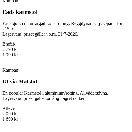
Kampanj
Eads karmstol
Eads görs i naturfärgad konstrotting. Ryggdynan säljs separat för
215kr.
Lagervara, priset gäller t.o.m. 31/7-2026.
Brafab
2 790 kr
1 990 kr
Kampanj
Olivia Matstol
En populär Karmstol i aluminium/rotting. Allvädersdyna.
Lagervara, priset gäller så långt lagret räcker.
Atleve
2 090 kr
1 690 kr