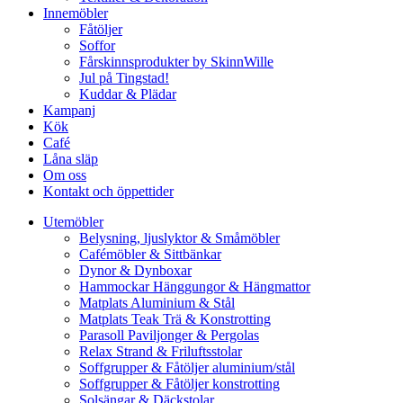
Innemöbler
Fåtöljer
Soffor
Fårskinnsprodukter by SkinnWille
Jul på Tingstad!
Kuddar & Plädar
Kampanj
Kök
Café
Låna släp
Om oss
Kontakt och öppettider
Utemöbler
Belysning, ljuslyktor & Småmöbler
Cafémöbler & Sittbänkar
Dynor & Dynboxar
Hammockar Hänggungor & Hängmattor
Matplats Aluminium & Stål
Matplats Teak Trä & Konstrotting
Parasoll Paviljonger & Pergolas
Relax Strand & Friluftsstolar
Soffgrupper & Fåtöljer aluminium/stål
Soffgrupper & Fåtöljer konstrotting
Solsängar & Däckstolar