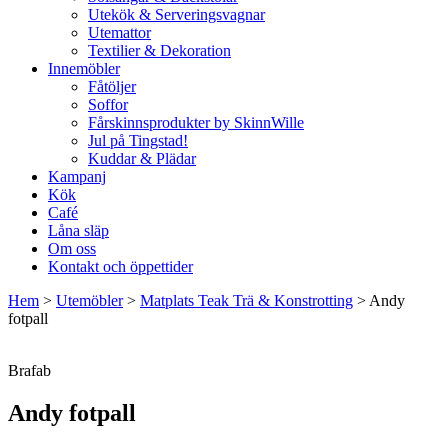
Utekök & Serveringsvagnar
Utemattor
Textilier & Dekoration
Innemöbler
Fåtöljer
Soffor
Fårskinnsprodukter by SkinnWille
Jul på Tingstad!
Kuddar & Plädar
Kampanj
Kök
Café
Låna släp
Om oss
Kontakt och öppettider
Hem
>
Utemöbler
>
Matplats Teak Trä & Konstrotting
>
Andy
fotpall
Brafab
Andy fotpall