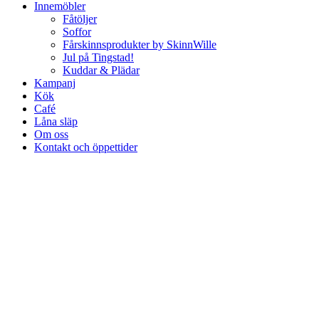
Innemöbler
Fåtöljer
Soffor
Fårskinnsprodukter by SkinnWille
Jul på Tingstad!
Kuddar & Plädar
Kampanj
Kök
Café
Låna släp
Om oss
Kontakt och öppettider