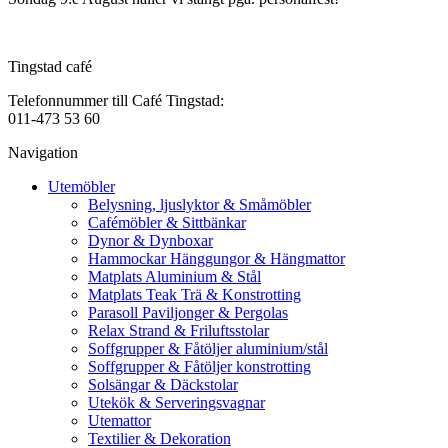
Tingstad café
Telefonnummer till Café Tingstad:
011-473 53 60
Navigation
Utemöbler
Belysning, ljuslyktor & Småmöbler
Cafémöbler & Sittbänkar
Dynor & Dynboxar
Hammockar Hänggungor & Hängmattor
Matplats Aluminium & Stål
Matplats Teak Trä & Konstrotting
Parasoll Paviljonger & Pergolas
Relax Strand & Friluftsstolar
Soffgrupper & Fåtöljer aluminium/stål
Soffgrupper & Fåtöljer konstrotting
Solsängar & Däckstolar
Utekök & Serveringsvagnar
Utemattor
Textilier & Dekoration