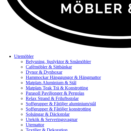
Utemöbler
Belysning, ljuslyktor & Småmöbler
Cafémöbler & Sittbänkar
Dynor & Dynboxar
Hammockar Hänggungor & Hängmattor
Matplats Aluminium & Stål
Matplats Teak Trä & Konstrotting
Parasoll Paviljonger & Pergolas
Relax Strand & Friluftsstolar
Soffgrupper & Fåtöljer aluminium/stål
Soffgrupper & Fåtöljer konstrotting
Solsängar & Däckstolar
Utekök & Serveringsvagnar
Utemattor
Textilier & Dekoration