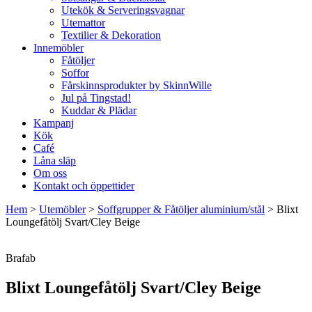
Utekök & Serveringsvagnar
Utemattor
Textilier & Dekoration
Innemöbler
Fåtöljer
Soffor
Fårskinnsprodukter by SkinnWille
Jul på Tingstad!
Kuddar & Plädar
Kampanj
Kök
Café
Låna släp
Om oss
Kontakt och öppettider
Hem
>
Utemöbler
>
Soffgrupper & Fåtöljer aluminium/stål
>
Blixt
Loungefåtölj Svart/Cley Beige
Brafab
Blixt Loungefåtölj Svart/Cley Beige