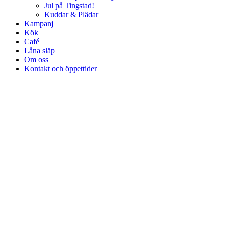
Jul på Tingstad!
Kuddar & Plädar
Kampanj
Kök
Café
Låna släp
Om oss
Kontakt och öppettider