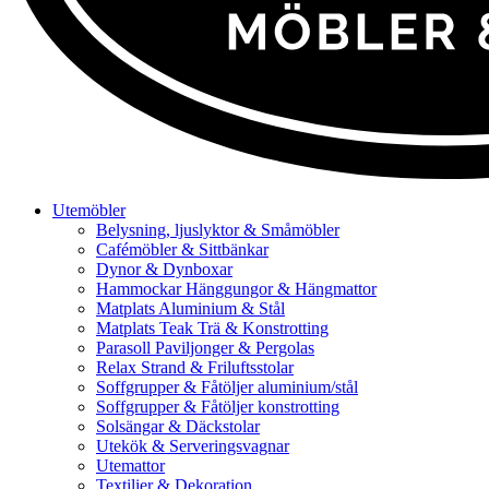
Utemöbler
Belysning, ljuslyktor & Småmöbler
Cafémöbler & Sittbänkar
Dynor & Dynboxar
Hammockar Hänggungor & Hängmattor
Matplats Aluminium & Stål
Matplats Teak Trä & Konstrotting
Parasoll Paviljonger & Pergolas
Relax Strand & Friluftsstolar
Soffgrupper & Fåtöljer aluminium/stål
Soffgrupper & Fåtöljer konstrotting
Solsängar & Däckstolar
Utekök & Serveringsvagnar
Utemattor
Textilier & Dekoration