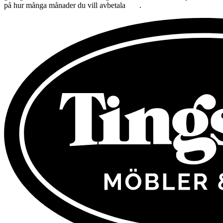
på hur många månader du vill avbetala
här
.