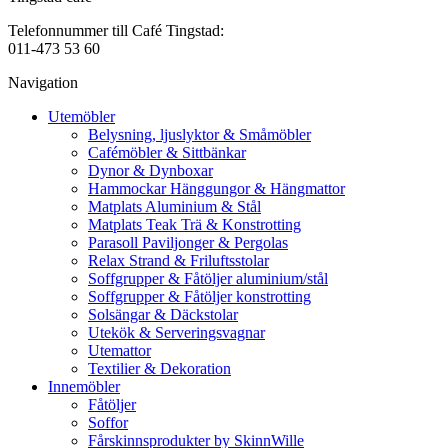
Telefonnummer till Café Tingstad:
011-473 53 60
Navigation
Utemöbler
Belysning, ljuslyktor & Småmöbler
Cafémöbler & Sittbänkar
Dynor & Dynboxar
Hammockar Hänggungor & Hängmattor
Matplats Aluminium & Stål
Matplats Teak Trä & Konstrotting
Parasoll Paviljonger & Pergolas
Relax Strand & Friluftsstolar
Soffgrupper & Fåtöljer aluminium/stål
Soffgrupper & Fåtöljer konstrotting
Solsängar & Däckstolar
Utekök & Serveringsvagnar
Utemattor
Textilier & Dekoration
Innemöbler
Fåtöljer
Soffor
Fårskinnsprodukter by SkinnWille