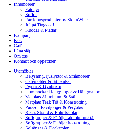
Innemöbler
Fåtöljer
Soffor
Fårskinnsprodukter by SkinnWille
Jul på Tingstad!
Kuddar & Plädar
Kampanj
Kök
Café
Låna släp
Om oss
Kontakt och öppettider
Utemöbler
Belysning, ljuslyktor & Småmöbler
Cafémöbler & Sittbänkar
Dynor & Dynboxar
Hammockar Hänggungor & Hängmattor
Matplats Aluminium & Stål
Matplats Teak Trä & Konstrotting
Parasoll Paviljonger & Pergolas
Relax Strand & Friluftsstolar
Soffgrupper & Fåtöljer aluminium/stål
Soffgrupper & Fåtöljer konstrotting
Solsängar & Däckstolar