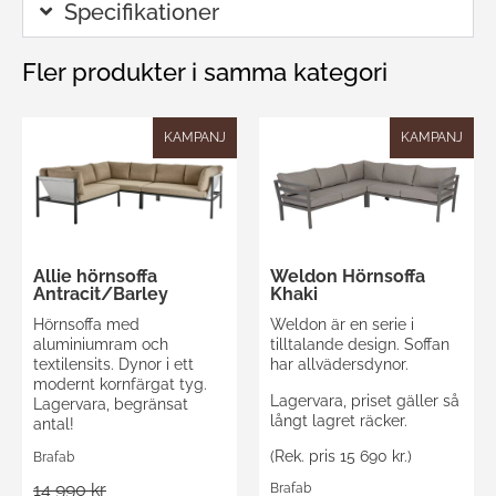
Specifikationer
Fler produkter i samma kategori
KAMPANJ
KAMPANJ
Allie hörnsoffa
Weldon Hörnsoffa
Antracit/Barley
Khaki
Hörnsoffa med
Weldon är en serie i
aluminiumram och
tilltalande design. Soffan
textilensits. Dynor i ett
har allvädersdynor.
modernt kornfärgat tyg.
Lagervara, priset gäller så
Lagervara, begränsat
långt lagret räcker.
antal!
(Rek. pris 15 690 kr.)
Brafab
14 990 kr
Brafab