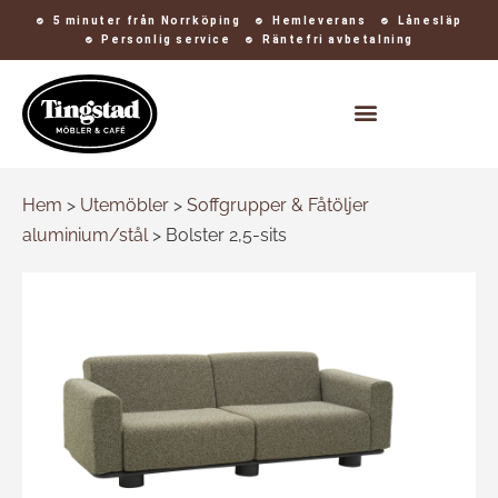
5 minuter från Norrköping
Hemleverans
Lånesläp
Personlig service
Räntefri avbetalning
Kontakt och öppettider
Hem
>
Utemöbler
>
Soffgrupper & Fåtöljer
aluminium/stål
>
Bolster 2,5-sits