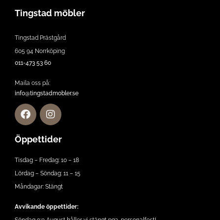
Tingstad möbler
Tingstad Prästgård
605 94 Norrköping
011-473 53 60
Maila oss på:
info@tingstadmobler.se
Öppettider
Tisdag – Fredag: 10 – 18
Lördag – Söndag: 11 – 15
Måndagar: Stängt
Avvikande öppettider:
Söndag 9:e August håller vi stängt pga. personalfest!