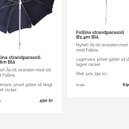
Follina strandparasoll
Ø2,4m Blå
Nyhet! Åk till stranden med s
med Follina.
lina strandparasoll
Lagervara, priset gäller så l
8m Blå
lagret räcker.
t! Åk till stranden med stil
(Rek. pris 790 kr.)
 Follina.
69
rvara, priset gäller så långt
Brafab
et räcker.
490 kr
b