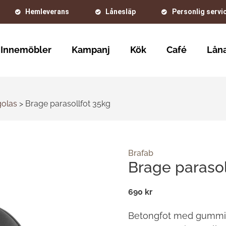
Hemleverans
Lånesläp
Personlig servi
Innemöbler
Kampanj
Kök
Café
Låna
golas
>
Brage parasollfot 35kg
Brafab
Brage parasol
690 kr
Betongfot med gummili