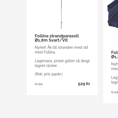
Follina strandparasoll
Ø1,8m Svart/Vit
Nyhet! Åk till stranden med stil
med Follina.
Fol
Ø1,
Lagervara, priset gäller så långt
Nyhe
lagret räcker.
med
(Rek. pris 590kr.)
Lage
lagr
529 kr
Brafab
Brafa