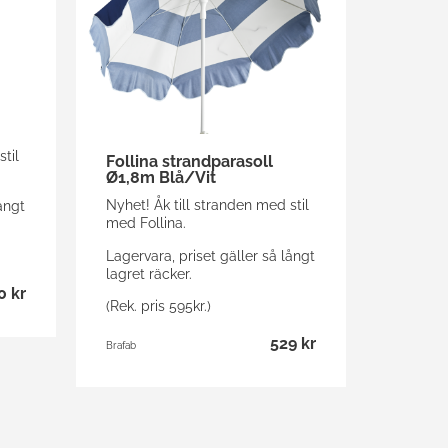
til
Follina strandparasoll
Ø1,8m Blå/Vit
Nyhet! Åk till stranden med stil
ångt
med Follina.
Lagervara, priset gäller så långt
lagret räcker.
0 kr
(Rek. pris 595kr.)
529 kr
Brafab