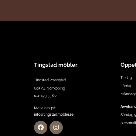
Tingstad möbler
Öppet
Tisdag – 
Tingstad Prästgård
Lördag – 
605 94 Norrköping
Måndagar
011-473 53 60
Avvikand
Maila oss på:
info@tingstadmobler.se
Söndag 9:
personalf