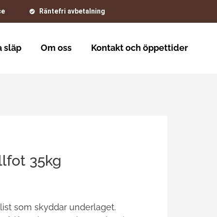
ce
Räntefri avbetalning
 släp
Om oss
Kontakt och öppettider
lfot 35kg
st som skyddar underlaget.