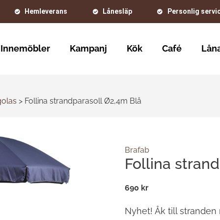
Hemleverans
Lånesläp
Personlig servi
Innemöbler
Kampanj
Kök
Café
Låna
golas
>
Follina strandparasoll Ø2,4m Blå
Brafab
Follina stran
690 kr
Nyhet! Åk till stranden