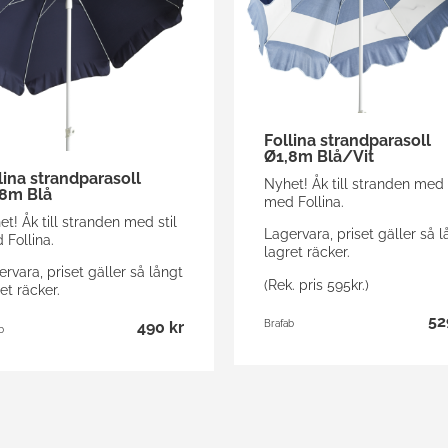
Follina strandparasoll
Ø1,8m Blå/Vit
lina strandparasoll
Nyhet! Åk till stranden med s
8m Blå
med Follina.
t! Åk till stranden med stil
Lagervara, priset gäller så l
 Follina.
lagret räcker.
rvara, priset gäller så långt
(Rek. pris 595kr.)
et räcker.
52
490 kr
Brafab
b