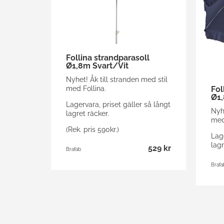
Follina strandparasoll
Ø1,8m Svart/Vit
Nyhet! Åk till stranden med stil
med Follina.
Fol
Ø1,
Lagervara, priset gäller så långt
Nyhe
lagret räcker.
med
(Rek. pris 590kr.)
Lage
lagr
529 kr
Brafab
Brafa