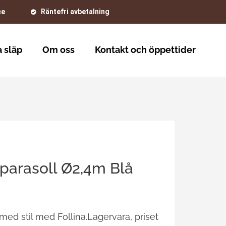
ce
Räntefri avbetalning
 släp
Om oss
Kontakt och öppettider
dparasoll Ø2,4m Blå
 med stil med Follina.Lagervara, priset