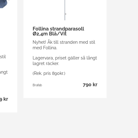
Follina strandparasoll
Ø2,4m Blå/Vit
Nyhet! Åk till stranden med stil
med Follina.
til
Lagervara, priset gäller så långt
lagret räcker.
ångt
(Rek. pris 890kr.)
790 kr
Brafab
9 kr