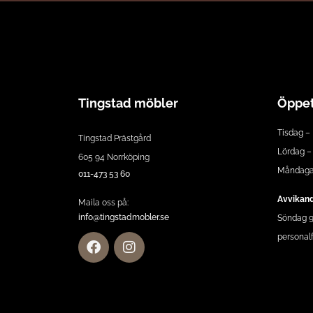
Tingstad möbler
Öppet
Tisdag – 
Tingstad Prästgård
Lördag – 
605 94 Norrköping
Måndagar
011-473 53 60
Avvikand
Maila oss på:
info@tingstadmobler.se
Söndag 9:
personalf