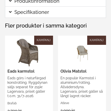
Produktinformation
Specifikationer
Fler produkter i samma kategori
KAMPANJ
KAMPANJ
Olivia Matstol
Eads karmstol
En populär Karmstol i
Eads görs i naturfärgad
aluminium/rotting.
konstrotting. Ryggdynan
Allvädersdyna.
säljs separat för 215kr.
Lagervara, priset gäller så
Lagervara, priset gäller
långt lagret räcker.
t.o.m. 31/7-2026.
Atleve
Brafab
2 090 kr
2 790 kr