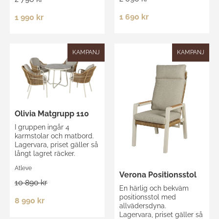
1 690 kr
1 990 kr
KAMPANJ
KAMPANJ
Olivia Matgrupp 110
I gruppen ingår 4
karmstolar och matbord.
Lagervara, priset gäller så
långt lagret räcker.
Atleve
Verona Positionsstol
10 890 kr
En härlig och bekväm
positionsstol med
8 990 kr
allvädersdyna.
Lagervara, priset gäller så