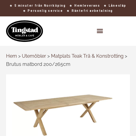
5 minuter från Norrköping
Hemleverans
Lånesläp
Personlig service
Räntefri avbetalning
Kontakt och öppettider
Hem
>
Utemöbler
>
Matplats Teak Trä & Konstrotting
>
Brutus matbord 200/265cm