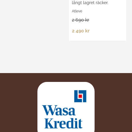
långt lagret räcker.
Atleve
2 690 kr
2 490 kr