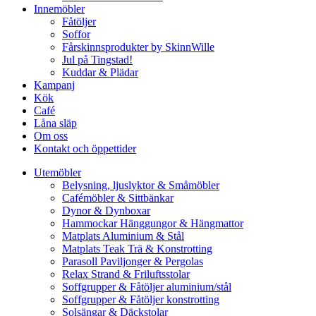
Innemöbler
Fåtöljer
Soffor
Fårskinnsprodukter by SkinnWille
Jul på Tingstad!
Kuddar & Plädar
Kampanj
Kök
Café
Låna släp
Om oss
Kontakt och öppettider
Utemöbler
Belysning, ljuslyktor & Småmöbler
Cafémöbler & Sittbänkar
Dynor & Dynboxar
Hammockar Hänggungor & Hängmattor
Matplats Aluminium & Stål
Matplats Teak Trä & Konstrotting
Parasoll Paviljonger & Pergolas
Relax Strand & Friluftsstolar
Soffgrupper & Fåtöljer aluminium/stål
Soffgrupper & Fåtöljer konstrotting
Solsängar & Däckstolar