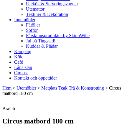
Utekök & Serveringsvagnar
Utemattor
Textilier & Dekoration
Innemöbler
Fåtöljer
Soffor
Fårskinnsprodukter by SkinnWille
Jul på Tingstad!
Kuddar & Plädar
Kampanj
Kök
Café
Låna släp
Om oss
Kontakt och öppettider
Hem
>
Utemöbler
>
Matplats Teak Trä & Konstrotting
>
Circus
matbord 180 cm
Brafab
Circus matbord 180 cm