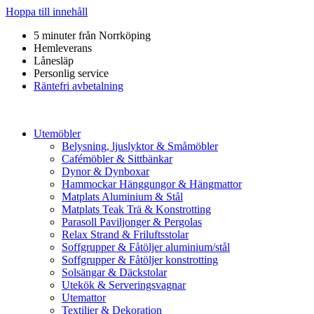
Hoppa till innehåll
5 minuter från Norrköping
Hemleverans
Lånesläp
Personlig service
Räntefri avbetalning
Utemöbler
Belysning, ljuslyktor & Småmöbler
Cafémöbler & Sittbänkar
Dynor & Dynboxar
Hammockar Hänggungor & Hängmattor
Matplats Aluminium & Stål
Matplats Teak Trä & Konstrotting
Parasoll Paviljonger & Pergolas
Relax Strand & Friluftsstolar
Soffgrupper & Fåtöljer aluminium/stål
Soffgrupper & Fåtöljer konstrotting
Solsängar & Däckstolar
Utekök & Serveringsvagnar
Utemattor
Textilier & Dekoration