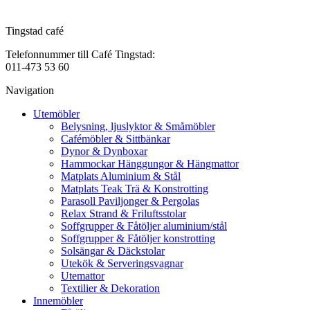
Tingstad café
Telefonnummer till Café Tingstad:
011-473 53 60
Navigation
Utemöbler
Belysning, ljuslyktor & Småmöbler
Cafémöbler & Sittbänkar
Dynor & Dynboxar
Hammockar Hänggungor & Hängmattor
Matplats Aluminium & Stål
Matplats Teak Trä & Konstrotting
Parasoll Paviljonger & Pergolas
Relax Strand & Friluftsstolar
Soffgrupper & Fåtöljer aluminium/stål
Soffgrupper & Fåtöljer konstrotting
Solsängar & Däckstolar
Utekök & Serveringsvagnar
Utemattor
Textilier & Dekoration
Innemöbler