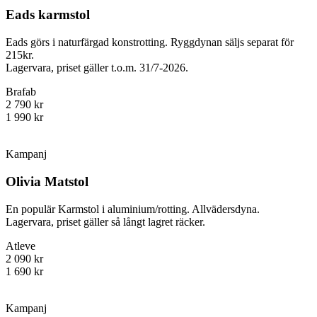
Eads karmstol
Eads görs i naturfärgad konstrotting. Ryggdynan säljs separat för
215kr.
Lagervara, priset gäller t.o.m. 31/7-2026.
Brafab
2 790 kr
1 990 kr
Kampanj
Olivia Matstol
En populär Karmstol i aluminium/rotting. Allvädersdyna.
Lagervara, priset gäller så långt lagret räcker.
Atleve
2 090 kr
1 690 kr
Kampanj