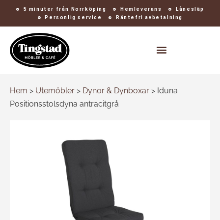
5 minuter från Norrköping
Hemleverans
Lånesläp
Personlig service
Räntefri avbetalning
Kontakt och öppettider
Hem
>
Utemöbler
>
Dynor & Dynboxar
>
Iduna
Positionsstolsdyna antracitgrå