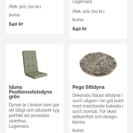
Lagervara.
(Rek. pris 720 kr.)
(Rek. pris 720 kr.)
Brafab
Brafab
640 kr
640 kr
Iduna
Pego Sittdyna
Positionsstolsdyna
Dekorativ, flätad sittdyna i
grön
100% ullgarn i en grå kulör
Dynan är i dralon som ger
med matchande baksida i
ett tåligt och slitstarkt tyg
100% bomull. För ökad
perfekt att användas
sittkomfort och design-
utomhus.
känsla.
Lagervara.
Brafab