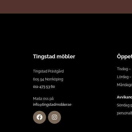
Tingstad möbler
Öppet
Tisdag – 
Tingstad Prästgård
Lördag – 
605 94 Norrköping
Måndagar
011-473 53 60
Avvikand
Maila oss på:
info@tingstadmobler.se
Söndag 9:
personalf