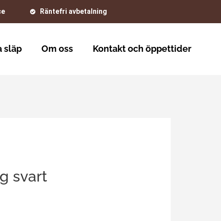
ce
Räntefri avbetalning
 släp
Om oss
Kontakt och öppettider
g svart