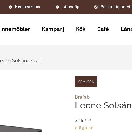
Hemleverans
Lånesläp
Personlig servi
Innemöbler
Kampanj
Kök
Café
Låna
eone Solsäng svart
KAMPANJ
Brafab
Leone Solsän
3 150 kr
2 690 kr