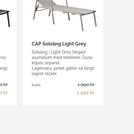
CAP Solsäng Light Grey
Solsäng i Light Grey färgad
yna
aluminium med textilene. Dyna
köpes separat.
ångt
Lagervara, priset gäller så långt
lagret räcker.
0 kr
1 990 kr
Brafab
0 kr
1 490 kr