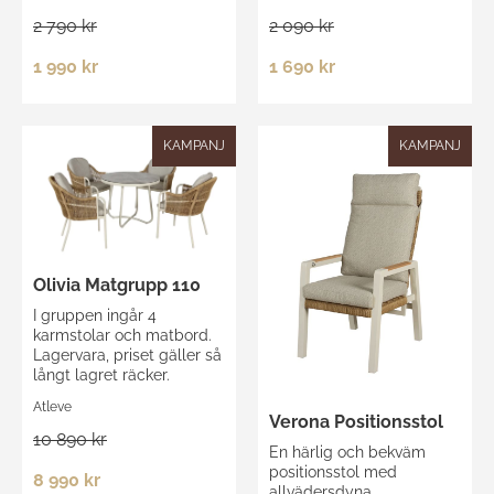
2 090 kr
2 790 kr
1 690 kr
1 990 kr
KAMPANJ
KAMPANJ
Olivia Matgrupp 110
I gruppen ingår 4
karmstolar och matbord.
Lagervara, priset gäller så
långt lagret räcker.
Atleve
Verona Positionsstol
10 890 kr
En härlig och bekväm
positionsstol med
8 990 kr
allvädersdyna.