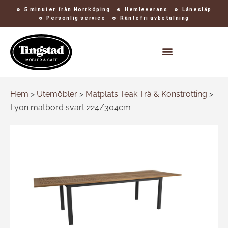
5 minuter från Norrköping
Hemleverans
Lånesläp
Personlig service
Räntefri avbetalning
Kontakt och öppettider
Hem
>
Utemöbler
>
Matplats Teak Trä & Konstrotting
>
Lyon matbord svart 224/304cm