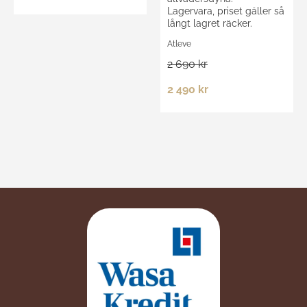
Lagervara, priset gäller så
långt lagret räcker.
Atleve
2 690 kr
2 490 kr