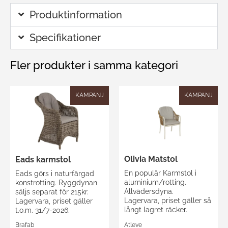
Produktinformation
Specifikationer
Fler produkter i samma kategori
KAMPANJ
KAMPANJ
Olivia Matstol
Eads karmstol
En populär Karmstol i
Eads görs i naturfärgad
aluminium/rotting.
konstrotting. Ryggdynan
Allvädersdyna.
säljs separat för 215kr.
Lagervara, priset gäller så
Lagervara, priset gäller
långt lagret räcker.
t.o.m. 31/7-2026.
Atleve
Brafab