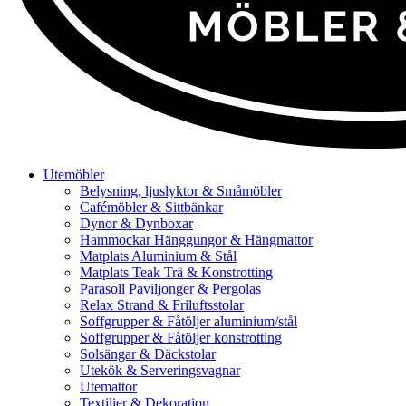
Utemöbler
Belysning, ljuslyktor & Småmöbler
Cafémöbler & Sittbänkar
Dynor & Dynboxar
Hammockar Hänggungor & Hängmattor
Matplats Aluminium & Stål
Matplats Teak Trä & Konstrotting
Parasoll Paviljonger & Pergolas
Relax Strand & Friluftsstolar
Soffgrupper & Fåtöljer aluminium/stål
Soffgrupper & Fåtöljer konstrotting
Solsängar & Däckstolar
Utekök & Serveringsvagnar
Utemattor
Textilier & Dekoration