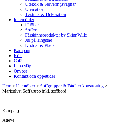
Utekök & Serveringsvagnar
Utemattor
Textilier & Dekoration
Innemöbler
Fåtöljer
Soffor
Fårskinnsprodukter by SkinnWille
Jul på Tingstad!
Kuddar & Plädar
Kampanj
Kök
Café
Låna släp
Om oss
Kontakt och öppettider
Hem
>
Utemöbler
>
Soffgrupper & Fåtöljer konstrotting
>
Marienlyst Soffgrupp inkl. soffbord
Kampanj
Atleve