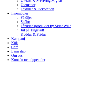
Utekök & Serveringsvagnar
Utemattor
Textilier & Dekoration
Innemöbler
Fåtöljer
Soffor
Fårskinnsprodukter by SkinnWille
Jul på Tingstad!
Kuddar & Plädar
Kampanj
Kök
Café
Låna släp
Om oss
Kontakt och öppettider