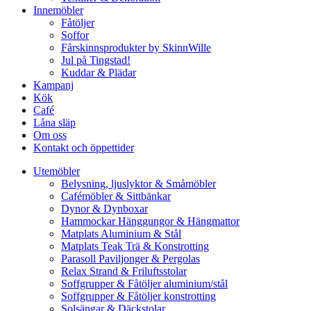
Innemöbler
Fåtöljer
Soffor
Fårskinnsprodukter by SkinnWille
Jul på Tingstad!
Kuddar & Plädar
Kampanj
Kök
Café
Låna släp
Om oss
Kontakt och öppettider
Utemöbler
Belysning, ljuslyktor & Småmöbler
Cafémöbler & Sittbänkar
Dynor & Dynboxar
Hammockar Hänggungor & Hängmattor
Matplats Aluminium & Stål
Matplats Teak Trä & Konstrotting
Parasoll Paviljonger & Pergolas
Relax Strand & Friluftsstolar
Soffgrupper & Fåtöljer aluminium/stål
Soffgrupper & Fåtöljer konstrotting
Solsängar & Däckstolar