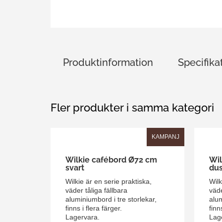
Produktinformation
Specifika
Fler produkter i samma kategori
KAMPANJ
Wilkie cafébord Ø72 cm
Wil
svart
dus
Wilkie är en serie praktiska,
Wilk
väder tåliga fällbara
väde
aluminiumbord i tre storlekar,
alum
finns i flera färger.
finn
Lagervara.
Lag