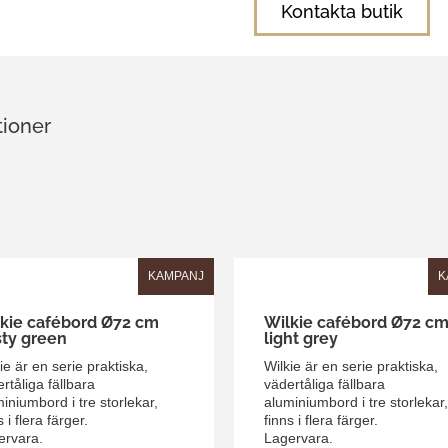
Kontakta butik
tioner
KAMPANJ
K
kie cafébord Ø72 cm
Wilkie cafébord Ø72 c
ty green
light grey
ie är en serie praktiska,
Wilkie är en serie praktiska,
rtåliga fällbara
vädertåliga fällbara
iniumbord i tre storlekar,
aluminiumbord i tre storlekar,
s i flera färger.
finns i flera färger.
ervara.
Lagervara.