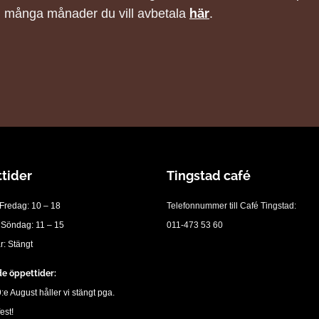
här
många månader du vill avbetala
.
tider
Tingstad café
Fredag: 10 – 18
Telefonnummer till Café Tingstad:
 Söndag: 11 – 15
011-473 53 60
: Stängt
e öppettider:
e August håller vi stängt pga.
est!