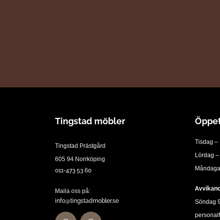
Tingstad möbler
Öppet
Tisdag – 
Tingstad Prästgård
Lördag –
605 94 Norrköping
Måndagar
011-473 53 60
Avvikand
Maila oss på:
info@tingstadmobler.se
Söndag 9:
personalf