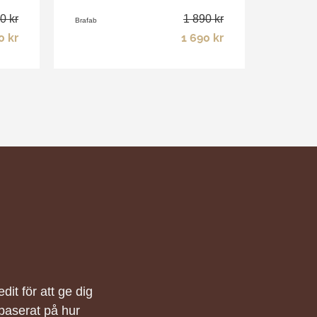
0 kr
1 890 kr
Brafab
0 kr
1 690 kr
it för att ge dig
baserat på hur