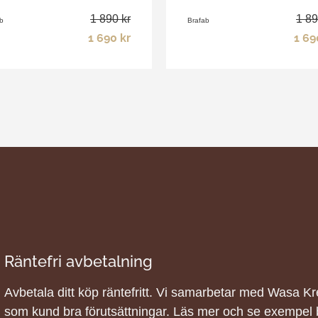
1 890 kr
1 89
b
Brafab
1 690 kr
1 69
Räntefri avbetalning
Avbetala ditt köp räntefritt. Vi samarbetar med Wasa Kred
som kund bra förutsättningar. Läs mer och se exempel 