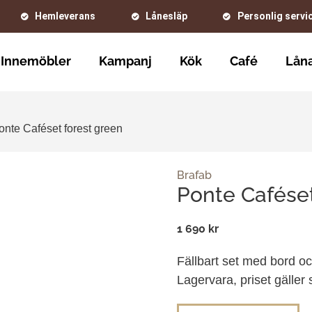
Hemleverans
Lånesläp
Personlig servi
Innemöbler
Kampanj
Kök
Café
Låna
onte Caféset forest green
Brafab
Ponte Caféset
1 690 kr
Fällbart set med bord och 
Lagervara, priset gäller 