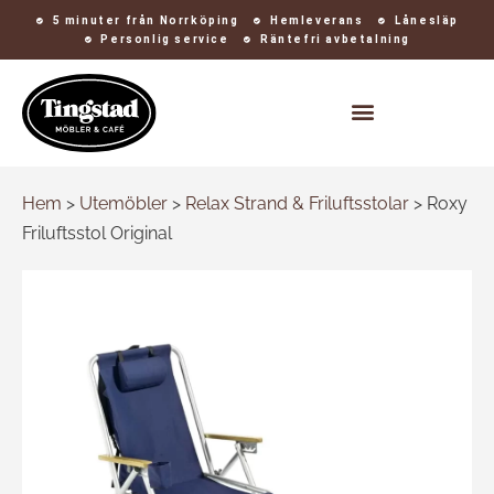
5 minuter från Norrköping
Hemleverans
Lånesläp
Personlig service
Räntefri avbetalning
Kontakt och öppettider
Hem
>
Utemöbler
>
Relax Strand & Friluftsstolar
>
Roxy
Friluftsstol Original