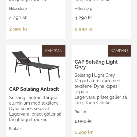
Hillerstorp
Hillerstorp
4 290 kr
4 290 kr
2 990 kr
2 990 kr
KAMPANJ
KAMPANJ
CAP Solsäng Light
Grey
Solsäng i Light Grey
färgad aluminium med
textilene. Dyna köpes
CAP Solsäng Antracit
separat.
Lagervara, priset gäller så
Solsäng i antracitfärgad
långt lagret räcker.
aluminium med textilene.
Dyna köpes separat.
Brafab
Lagervara, priset gäller så
långt lagret räcker.
1 990 kr
Brafab
1 490 kr