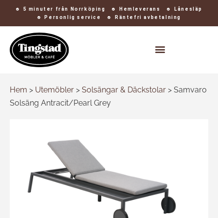
5 minuter från Norrköping
Hemleverans
Lånesläp
Personlig service
Räntefri avbetalning
Kontakt och öppettider
Hem
>
Utemöbler
>
Solsängar & Däckstolar
>
Samvaro
Solsäng Antracit/Pearl Grey