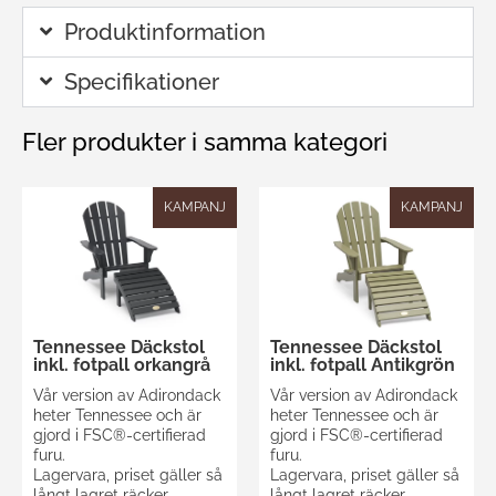
Produktinformation
Specifikationer
Fler produkter i samma kategori
KAMPANJ
KAMPANJ
Tennessee Däckstol
Tennessee Däckstol
inkl. fotpall orkangrå
inkl. fotpall Antikgrön
Vår version av Adirondack
Vår version av Adirondack
heter Tennessee och är
heter Tennessee och är
gjord i FSC®-certifierad
gjord i FSC®-certifierad
furu.
furu.
Lagervara, priset gäller så
Lagervara, priset gäller så
långt lagret räcker.
långt lagret räcker.