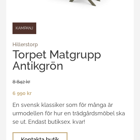
KAMPANJ
Hillerstorp
Torpet Matgrupp
Antikgrön
8 842 kr
6 990 kr
En svensk klassiker som för många är
urmodellen för hur en trädgårdsmöbel ska
se ut. Endast butiksex. kvar!
Kontakta butik