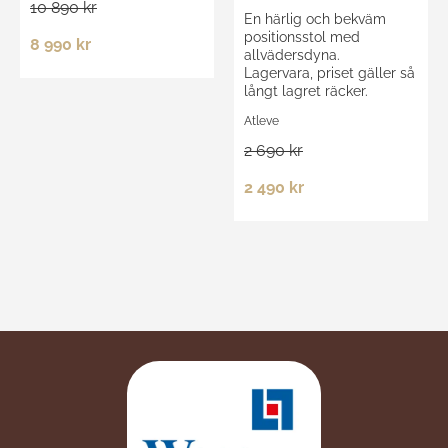
10 890 kr
En härlig och bekväm
positionsstol med
8 990 kr
allvädersdyna.
Lagervara, priset gäller så
långt lagret räcker.
Atleve
2 690 kr
2 490 kr