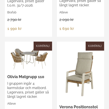
Lagervara, priset gäller så
Lagervara, priset gäller
långt lagret räcker.
t.o.m. 31/7-2026.
Atleve
Brafab
2 090 kr
2 790 kr
1 690 kr
1 990 kr
KAMPANJ
KAMPANJ
Olivia Matgrupp 110
I gruppen ingår 4
karmstolar och matbord.
Lagervara, priset gäller så
långt lagret räcker.
Atleve
Verona Positionsstol