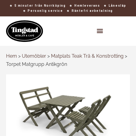
5 minuter från Norrköping
Hemleverans
Lånesläp
Personlig service
Räntefri avbetalning
Kontakt och öppettider
Hem
>
Utemöbler
>
Matplats Teak Trä & Konstrotting
>
Torpet Matgrupp Antikgrön