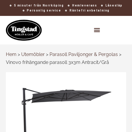
5 minuter från Norrköping
Hemleverans
Lånesläp
Personlig service
Räntefri avbetalning
Kontakt och öppettider
Hem
>
Utemöbler
>
Parasoll Paviljonger & Pergolas
>
Vinovo frihängande parasoll 3x3m Antracit/Grå