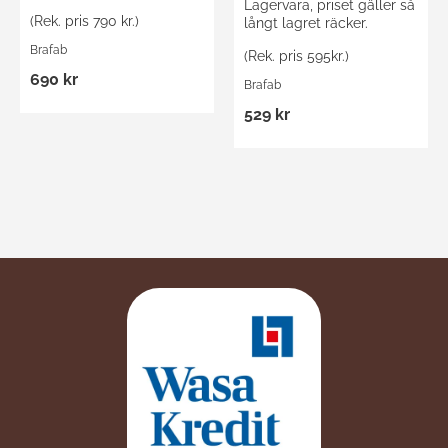
Lagervara, priset gäller så
(Rek. pris 790 kr.)
långt lagret räcker.
Brafab
(Rek. pris 595kr.)
690 kr
Brafab
529 kr