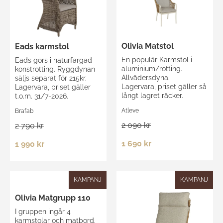
Olivia Matstol
Eads karmstol
En populär Karmstol i
Eads görs i naturfärgad
aluminium/rotting.
konstrotting. Ryggdynan
Allvädersdyna.
säljs separat för 215kr.
Lagervara, priset gäller så
Lagervara, priset gäller
långt lagret räcker.
t.o.m. 31/7-2026.
Atleve
Brafab
2 090 kr
2 790 kr
1 690 kr
1 990 kr
KAMPANJ
KAMPANJ
Olivia Matgrupp 110
I gruppen ingår 4
karmstolar och matbord.