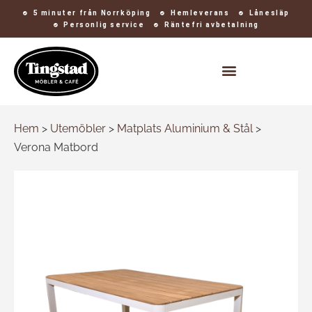
5 minuter från Norrköping
Hemleverans
Lånesläp
Personlig service
Räntefri avbetalning
Kontakt och öppettider
Hem
>
Utemöbler
>
Matplats Aluminium & Stål
>
Verona Matbord