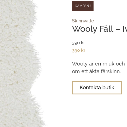
KAMPANJ
Skinnwille
Wooly Fäll – I
390 kr
390 kr
Wooly är en mjuk och 
om ett äkta fårskinn.
Kontakta butik