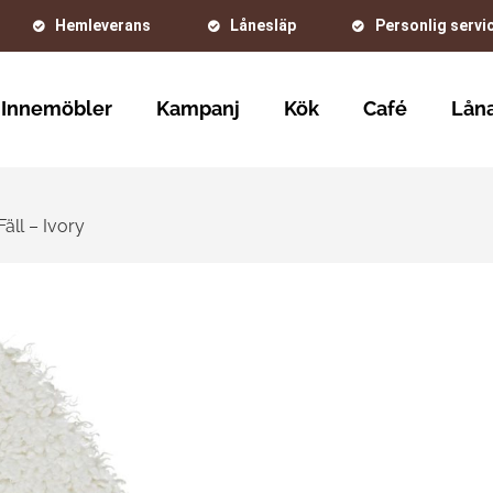
Hemleverans
Lånesläp
Personlig servi
Innemöbler
Kampanj
Kök
Café
Låna
äll – Ivory