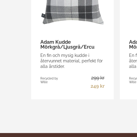
Adam Kudde
Ad
Mörkgrå/Ljusgrå/Ercu
Mö
En fin och mysig kudde i
En f
återvunnet material, perfekt för
åter
alla årstider.
alla
299 kr
Recycled by
Recyc
Wille
Wille
249 kr