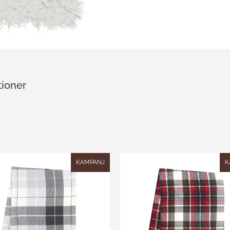
tioner
KAMPANJ
K