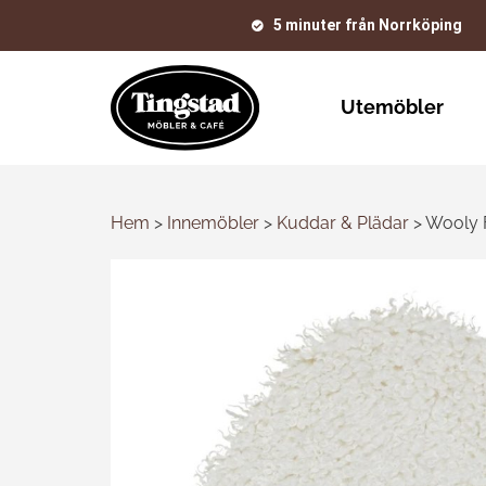
5 minuter från Norrköping
Utemöbler
Hem
>
Innemöbler
>
Kuddar & Plädar
>
Wooly F