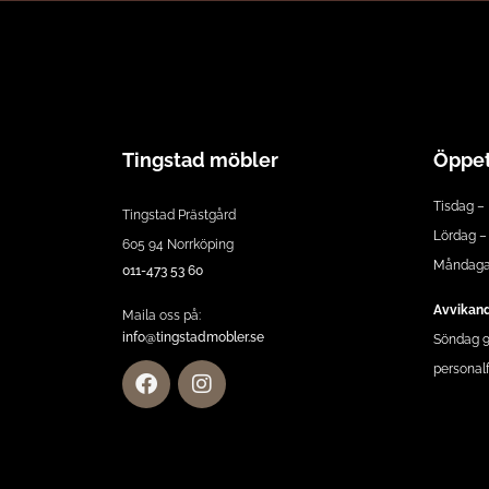
Tingstad möbler
Öppet
Tisdag – 
Tingstad Prästgård
Lördag – 
605 94 Norrköping
Måndagar
011-473 53 60
Avvikand
Maila oss på:
info@tingstadmobler.se
Söndag 9:
personalf