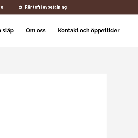
ce
Räntefri avbetalning
 släp
Om oss
Kontakt och öppettider