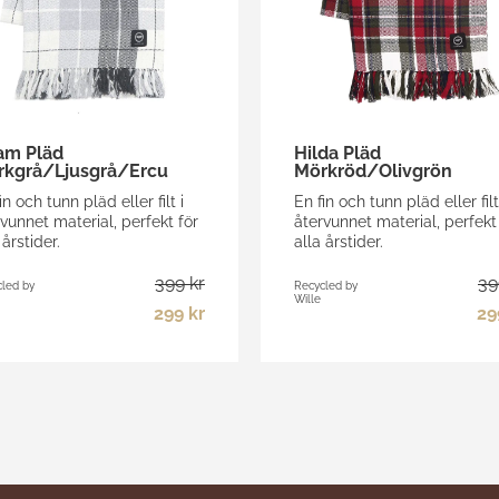
am Pläd
Hilda Pläd
rkgrå/Ljusgrå/Ercu
Mörkröd/Olivgrön
in och tunn pläd eller filt i
En fin och tunn pläd eller filt
vunnet material, perfekt för
återvunnet material, perfekt
 årstider.
alla årstider.
399 kr
39
led by
Recycled by
Wille
299 kr
29