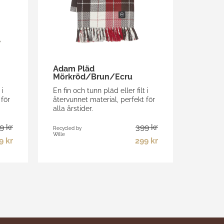
Adam Pläd
Mörkröd/Brun/Ecru
 i
En fin och tunn pläd eller filt i
 för
återvunnet material, perfekt för
alla årstider.
9 kr
399 kr
Recycled by
Wille
9 kr
299 kr