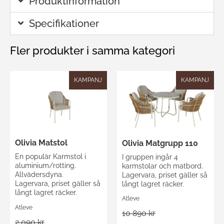
Produktinformation
Specifikationer
Fler produkter i samma kategori
KAMPANJ
KAMPANJ
Olivia Matstol
Olivia Matgrupp 110
En populär Karmstol i
I gruppen ingår 4
aluminium/rotting.
karmstolar och matbord.
Allvädersdyna.
Lagervara, priset gäller så
Lagervara, priset gäller så
långt lagret räcker.
långt lagret räcker.
Atleve
Atleve
10 890 kr
2 090 kr