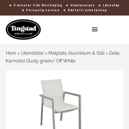
5 minuter från Norrköping
Hemleverans
Lånesläp
Personlig service
Räntefri avbetalning
Kontakt och öppettider
Hem
>
Utemöbler
>
Matplats Aluminium & Stål
>
Delia
Karmstol Dusty green/ Off White