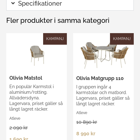
Specifikationer
Fler produkter i samma kategori
KAMPANJ
KAMPANJ
Olivia Matstol
Olivia Matgrupp 110
En populär Karmstol i
I gruppen ingår 4
aluminium/rotting.
karmstolar och matbord.
Allvädersdyna.
Lagervara, priset gäller så
Lagervara, priset gäller så
långt lagret räcker.
långt lagret räcker.
Atleve
Atleve
10 890 kr
2 090 kr
8 990 kr
1 690 kr