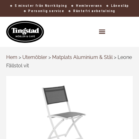
5 minuter från Norrköping
Hemleverans
Lånesläp
Personlig service
Räntefri avbetalning
Kontakt och öppettider
Hem
>
Utemöbler
>
Matplats Aluminium & Stål
>
Leone
Fällstol vit