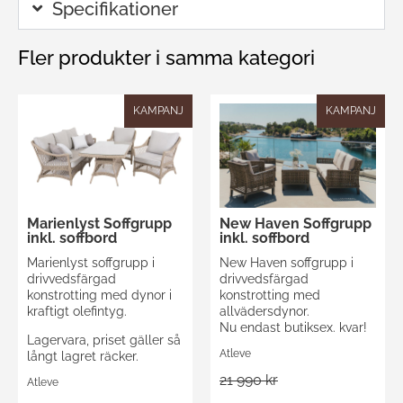
Specifikationer
Fler produkter i samma kategori
KAMPANJ
KAMPANJ
Marienlyst Soffgrupp
New Haven Soffgrupp
inkl. soffbord
inkl. soffbord
Marienlyst soffgrupp i
New Haven soffgrupp i
drivvedsfärgad
drivvedsfärgad
konstrotting med dynor i
konstrotting med
kraftigt olefintyg.
allvädersdynor.
Nu endast butiksex. kvar!
Lagervara, priset gäller så
Atleve
långt lagret räcker.
21 990 kr
Atleve