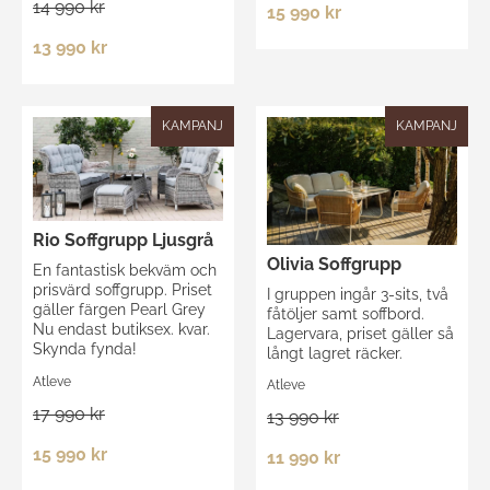
14 990 kr
15 990 kr
13 990 kr
KAMPANJ
KAMPANJ
Rio Soffgrupp Ljusgrå
Olivia Soffgrupp
En fantastisk bekväm och
prisvärd soffgrupp. Priset
I gruppen ingår 3-sits, två
gäller färgen Pearl Grey
fåtöljer samt soffbord.
Nu endast butiksex. kvar.
Lagervara, priset gäller så
Skynda fynda!
långt lagret räcker.
Atleve
Atleve
17 990 kr
13 990 kr
15 990 kr
11 990 kr