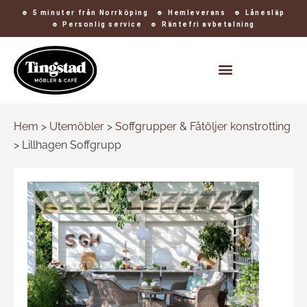
5 minuter från Norrköping
Hemleverans
Lånesläp
Personlig service
Räntefri avbetalning
Kontakt och öppettider
Hem
>
Utemöbler
>
Soffgrupper & Fåtöljer konstrotting
>
Lillhagen Soffgrupp