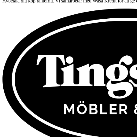
Avbetala ditt köp räntefritt. Vi samarbetar med Wasa Kredit för att g