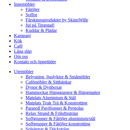
Innemöbler
Fåtöljer
Soffor
Fårskinnsprodukter by SkinnWille
Jul på Tingstad!
Kuddar & Plädar
Kampanj
Kök
Café
Låna släp
Om oss
Kontakt och öppettider
Utemöbler
Belysning, ljuslyktor & Småmöbler
Cafémöbler & Sittbänkar
Dynor & Dynboxar
Hammockar Hänggungor & Hängmattor
Matplats Aluminium & Stål
Matplats Teak Trä & Konstrotting
Parasoll Paviljonger & Pergolas
Relax Strand & Friluftsstolar
Soffgrupper & Fåtöljer aluminium/stål
Soffgrupper & Fåtöljer konstrotting
Solsängar & Däckstolar