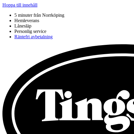
Hoppa till innehåll
5 minuter från Norrköping
Hemleverans
Lånesläp
Personlig service
Räntefri avbetalning