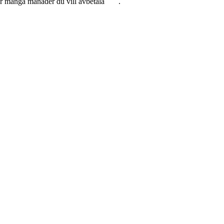
hur många månader du vill avbetala
här
.