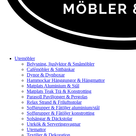
Utemöbler
Belysning, ljuslyktor & Småmöbler
Cafémöbler & Sittbänkar
Dynor & Dynboxar
Hammockar Hänggungor & Hängmattor
Matplats Aluminium & Stål
Matplats Teak Trä & Konstrotting
Parasoll Paviljonger & Pergolas
Relax Strand & Friluftsstolar
Soffgrupper & Fåtöljer aluminium/stål
Soffgrupper & Fåtöljer konstrotting
Solsängar & Däckstolar
Utekök & Serveringsvagnar
Utemattor
Textilier & Dekoration