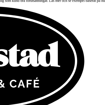
e dig som kund bra förutsättningar. Läs mer och se exempel baserat på 