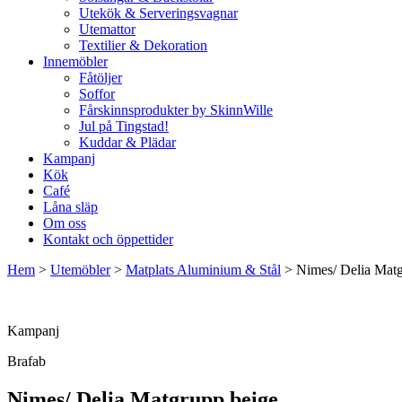
Utekök & Serveringsvagnar
Utemattor
Textilier & Dekoration
Innemöbler
Fåtöljer
Soffor
Fårskinnsprodukter by SkinnWille
Jul på Tingstad!
Kuddar & Plädar
Kampanj
Kök
Café
Låna släp
Om oss
Kontakt och öppettider
Hem
>
Utemöbler
>
Matplats Aluminium & Stål
>
Nimes/ Delia Matg
Kampanj
Brafab
Nimes/ Delia Matgrupp beige