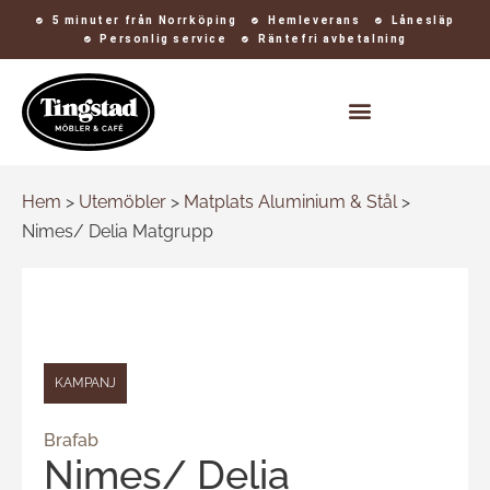
5 minuter från Norrköping
Hemleverans
Lånesläp
Personlig service
Räntefri avbetalning
Kontakt och öppettider
Hem
>
Utemöbler
>
Matplats Aluminium & Stål
>
Nimes/ Delia Matgrupp
KAMPANJ
Brafab
Nimes/ Delia