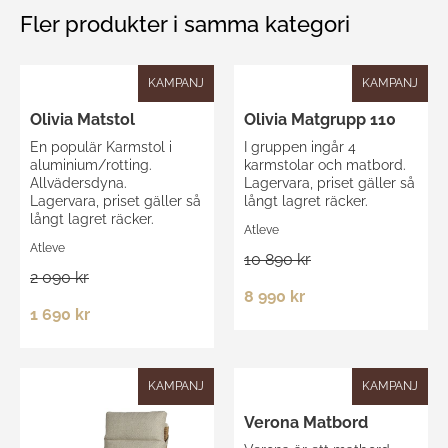
Fler produkter i samma kategori
KAMPANJ
KAMPANJ
Olivia Matstol
Olivia Matgrupp 110
En populär Karmstol i
I gruppen ingår 4
aluminium/rotting.
karmstolar och matbord.
Allvädersdyna.
Lagervara, priset gäller så
Lagervara, priset gäller så
långt lagret räcker.
långt lagret räcker.
Atleve
Atleve
10 890 kr
2 090 kr
8 990 kr
1 690 kr
KAMPANJ
KAMPANJ
Verona Matbord