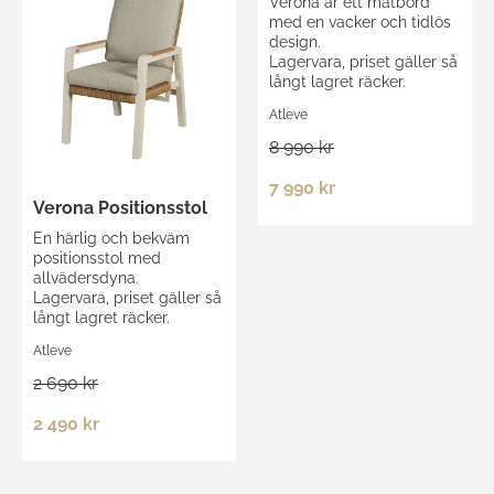
Verona är ett matbord
med en vacker och tidlös
design.
Lagervara, priset gäller så
långt lagret räcker.
Atleve
8 990 kr
7 990 kr
Verona Positionsstol
En härlig och bekväm
positionsstol med
allvädersdyna.
Lagervara, priset gäller så
långt lagret räcker.
Atleve
2 690 kr
2 490 kr