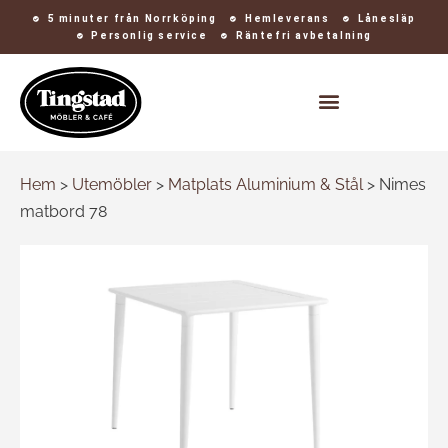
5 minuter från Norrköping
Hemleverans
Lånesläp
Personlig service
Räntefri avbetalning
Kontakt och öppettider
Hem
>
Utemöbler
>
Matplats Aluminium & Stål
>
Nimes
matbord 78