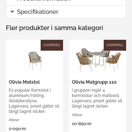
Specifikationer
Fler produkter i samma kategori
KAMPANJ
KAMPANJ
Olivia Matstol
Olivia Matgrupp 110
En populär Karmstol i
I gruppen ingår 4
aluminium/rotting.
karmstolar och matbord.
Allvädersdyna.
Lagervara, priset gäller så
Lagervara, priset gäller så
långt lagret räcker.
långt lagret räcker.
Atleve
Atleve
10 890 kr
2 090 kr