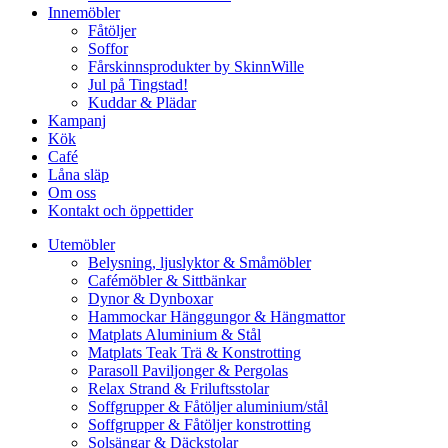
Innemöbler
Fåtöljer
Soffor
Fårskinnsprodukter by SkinnWille
Jul på Tingstad!
Kuddar & Plädar
Kampanj
Kök
Café
Låna släp
Om oss
Kontakt och öppettider
Utemöbler
Belysning, ljuslyktor & Småmöbler
Cafémöbler & Sittbänkar
Dynor & Dynboxar
Hammockar Hänggungor & Hängmattor
Matplats Aluminium & Stål
Matplats Teak Trä & Konstrotting
Parasoll Paviljonger & Pergolas
Relax Strand & Friluftsstolar
Soffgrupper & Fåtöljer aluminium/stål
Soffgrupper & Fåtöljer konstrotting
Solsängar & Däckstolar