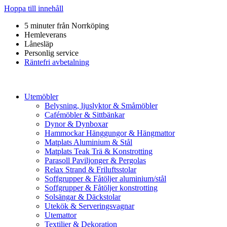
Hoppa till innehåll
5 minuter från Norrköping
Hemleverans
Lånesläp
Personlig service
Räntefri avbetalning
Utemöbler
Belysning, ljuslyktor & Småmöbler
Cafémöbler & Sittbänkar
Dynor & Dynboxar
Hammockar Hänggungor & Hängmattor
Matplats Aluminium & Stål
Matplats Teak Trä & Konstrotting
Parasoll Paviljonger & Pergolas
Relax Strand & Friluftsstolar
Soffgrupper & Fåtöljer aluminium/stål
Soffgrupper & Fåtöljer konstrotting
Solsängar & Däckstolar
Utekök & Serveringsvagnar
Utemattor
Textilier & Dekoration