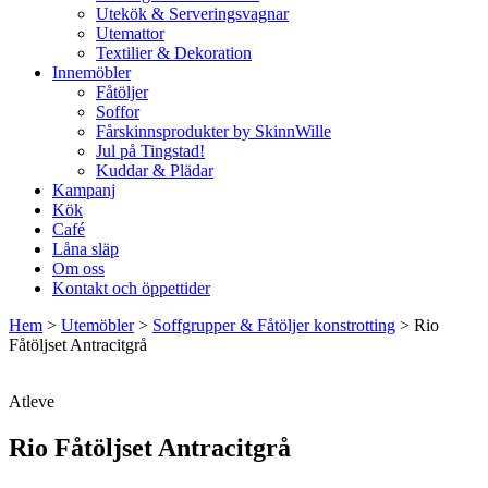
Utekök & Serveringsvagnar
Utemattor
Textilier & Dekoration
Innemöbler
Fåtöljer
Soffor
Fårskinnsprodukter by SkinnWille
Jul på Tingstad!
Kuddar & Plädar
Kampanj
Kök
Café
Låna släp
Om oss
Kontakt och öppettider
Hem
>
Utemöbler
>
Soffgrupper & Fåtöljer konstrotting
>
Rio
Fåtöljset Antracitgrå
Atleve
Rio Fåtöljset Antracitgrå