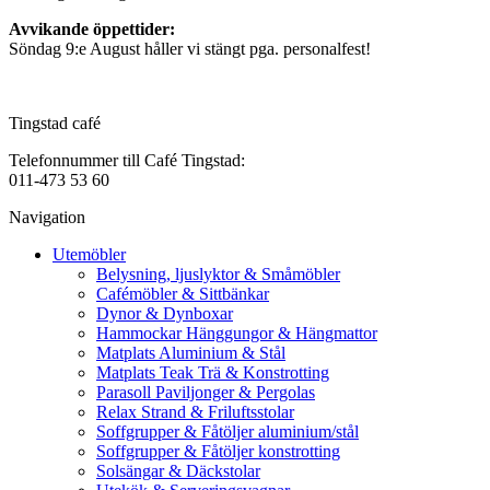
Avvikande öppettider:
Söndag 9:e August håller vi stängt pga. personalfest!
Tingstad café
Telefonnummer till Café Tingstad:
011-473 53 60
Navigation
Utemöbler
Belysning, ljuslyktor & Småmöbler
Cafémöbler & Sittbänkar
Dynor & Dynboxar
Hammockar Hänggungor & Hängmattor
Matplats Aluminium & Stål
Matplats Teak Trä & Konstrotting
Parasoll Paviljonger & Pergolas
Relax Strand & Friluftsstolar
Soffgrupper & Fåtöljer aluminium/stål
Soffgrupper & Fåtöljer konstrotting
Solsängar & Däckstolar