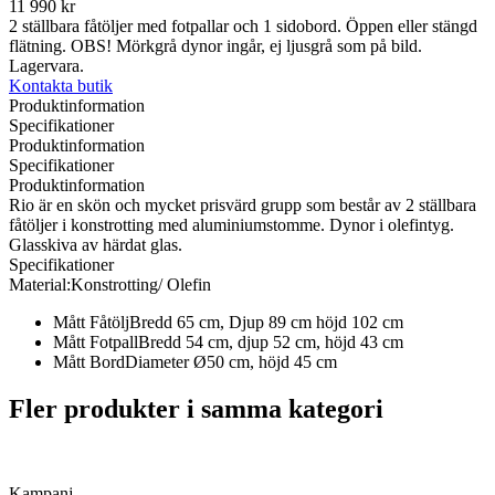
11 990 kr
2 ställbara fåtöljer med fotpallar och 1 sidobord. Öppen eller stängd
flätning. OBS! Mörkgrå dynor ingår, ej ljusgrå som på bild.
Lagervara.
Kontakta butik
Produktinformation
Specifikationer
Produktinformation
Specifikationer
Produktinformation
Rio är en skön och mycket prisvärd grupp som består av 2 ställbara
fåtöljer i konstrotting med aluminiumstomme. Dynor i olefintyg.
Glasskiva av härdat glas.
Specifikationer
Material:
Konstrotting/ Olefin
Mått Fåtölj
Bredd 65 cm, Djup 89 cm höjd 102 cm
Mått Fotpall
Bredd 54 cm, djup 52 cm, höjd 43 cm
Mått Bord
Diameter Ø50 cm, höjd 45 cm
Fler produkter i samma kategori
Kampanj