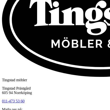
Tingstad möbler
Tingstad Prästgård
605 94 Norrköping
011-473 53 60
Maila oss på: