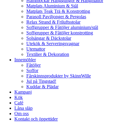
Hammockar Hänggungor & Hängmattor
Matplats Aluminium & Stål
Matplats Teak Trä & Konstrotting
Parasoll Paviljonger & Pergolas
Relax Strand & Friluftsstolar
Soffgrupper & Fåtöljer aluminium/stål
Soffgrupper & Fåtöljer konstrotting
Solsängar & Däckstolar
Utekök & Serveringsvagnar
Utemattor
Textilier & Dekoration
Innemöbler
Fåtöljer
Soffor
Fårskinnsprodukter by SkinnWille
Jul på Tingstad!
Kuddar & Plädar
Kampanj
Kök
Café
Låna släp
Om oss
Kontakt och öppettider