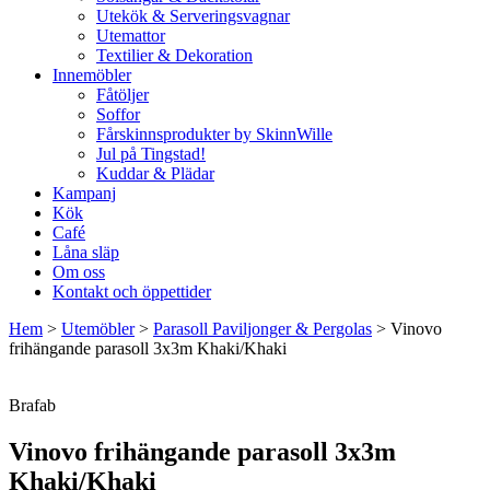
Utekök & Serveringsvagnar
Utemattor
Textilier & Dekoration
Innemöbler
Fåtöljer
Soffor
Fårskinnsprodukter by SkinnWille
Jul på Tingstad!
Kuddar & Plädar
Kampanj
Kök
Café
Låna släp
Om oss
Kontakt och öppettider
Hem
>
Utemöbler
>
Parasoll Paviljonger & Pergolas
>
Vinovo
frihängande parasoll 3x3m Khaki/Khaki
Brafab
Vinovo frihängande parasoll 3x3m
Khaki/Khaki