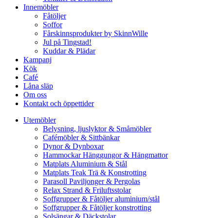
Innemöbler
Fåtöljer
Soffor
Fårskinnsprodukter by SkinnWille
Jul på Tingstad!
Kuddar & Plädar
Kampanj
Kök
Café
Låna släp
Om oss
Kontakt och öppettider
Utemöbler
Belysning, ljuslyktor & Småmöbler
Cafémöbler & Sittbänkar
Dynor & Dynboxar
Hammockar Hänggungor & Hängmattor
Matplats Aluminium & Stål
Matplats Teak Trä & Konstrotting
Parasoll Paviljonger & Pergolas
Relax Strand & Friluftsstolar
Soffgrupper & Fåtöljer aluminium/stål
Soffgrupper & Fåtöljer konstrotting
Solsängar & Däckstolar