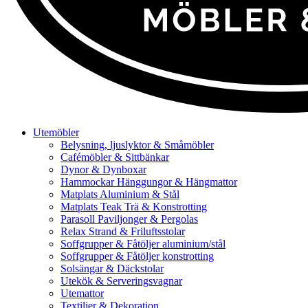
Utemöbler
Belysning, ljuslyktor & Småmöbler
Cafémöbler & Sittbänkar
Dynor & Dynboxar
Hammockar Hänggungor & Hängmattor
Matplats Aluminium & Stål
Matplats Teak Trä & Konstrotting
Parasoll Paviljonger & Pergolas
Relax Strand & Friluftsstolar
Soffgrupper & Fåtöljer aluminium/stål
Soffgrupper & Fåtöljer konstrotting
Solsängar & Däckstolar
Utekök & Serveringsvagnar
Utemattor
Textilier & Dekoration